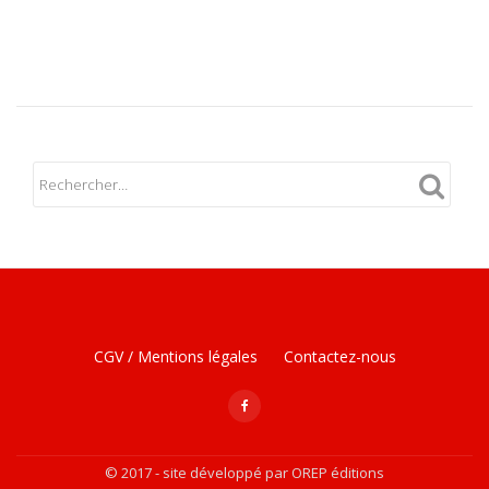
Menu
CGV / Mentions légales
Contactez-nous
secondaire
fa-
facebook
© 2017 - site développé par OREP éditions