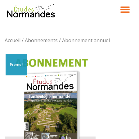
DÉ
Aller
au
LA
contenu
Accueil
/
Abonnements
/ Abonnement annuel
NA
Promo !