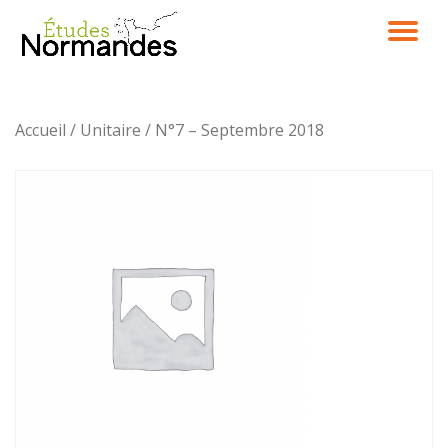
DÉ
Aller
au
LA
contenu
Accueil
/
Unitaire
/ N°7 – Septembre 2018
NA