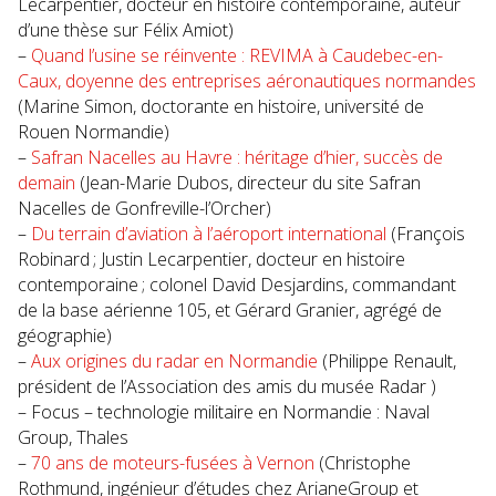
Lecarpentier, docteur en histoire contemporaine, auteur
d’une thèse sur Félix Amiot)
–
Quand l’usine se réinvente : REVIMA à Caudebec-en-
Caux, doyenne des entreprises aéronautiques normandes
(Marine Simon, doctorante en histoire, université de
Rouen Normandie)
–
Safran Nacelles au Havre : héritage d’hier, succès de
demain
(Jean-Marie Dubos, directeur du site Safran
Nacelles de Gonfreville-l’Orcher)
–
Du terrain d’aviation à l’aéroport international
(François
Robinard ; Justin Lecarpentier, docteur en histoire
contemporaine ; colonel David Desjardins, commandant
de la base aérienne 105, et Gérard Granier, agrégé de
géographie)
–
Aux origines du radar en Normandie
(Philippe Renault,
président de l’Association des amis du musée Radar )
– Focus – technologie militaire en Normandie : Naval
Group, Thales
–
70 ans de moteurs-fusées à Vernon
(Christophe
Rothmund, ingénieur d’études chez ArianeGroup et