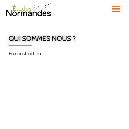
DÉ
Aller
au
LA
contenu
QUI SOMMES NOUS ?
NA
En construction