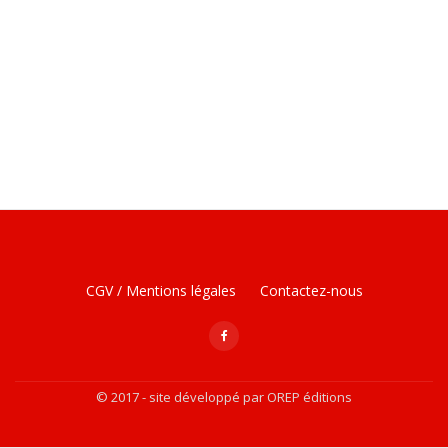
Menu
CGV / Mentions légales
Contactez-nous
secondaire
fa-
facebook
© 2017 - site développé par OREP éditions